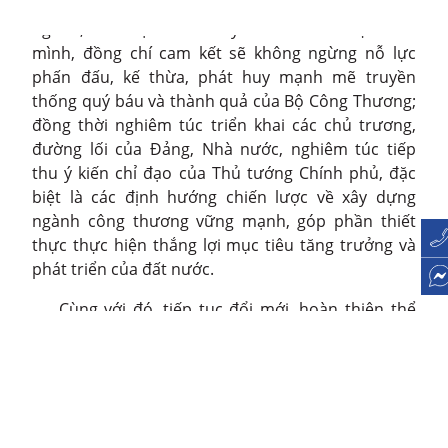
quản lý nhà nước trên phạm vi rất rộng và đa
ngành; với nhận thức và ý thức trách nhiệm của
mình, đồng chí cam kết sẽ không ngừng nỗ lực
phấn đấu, kế thừa, phát huy mạnh mẽ truyền
thống quý báu và thành quả của Bộ Công Thương;
đồng thời nghiêm túc triển khai các chủ trương,
đường lối của Đảng, Nhà nước, nghiêm túc tiếp
thu ý kiến chỉ đạo của Thủ tướng Chính phủ, đặc
biệt là các định hướng chiến lược về xây dựng
ngành công thương vững mạnh, góp phần thiết
thực thực hiện thắng lợi mục tiêu tăng trưởng và
phát triển của đất nước.
Cùng với đó, tiếp tục đổi mới, hoàn thiện thể
chế, chiến lược, quy hoạch và cơ chế chính sách,
đẩy mạnh cải cách hành chính và chuyển đổi số,
tạo môi trường thuận lợi, minh bạch, có khả năng
dự báo cao cho doanh nghiệp và nhà đầu tư. Tập
trung ưu tiên cho nhiệm vụ bảo đảm an ninh năng