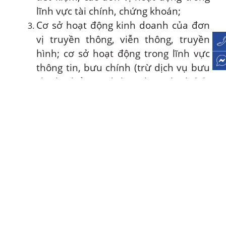
lĩnh vực tài chính, chứng khoán;
Cơ sở hoạt động kinh doanh của đơn
vị truyền thông, viễn thông, truyền
hình; cơ sở hoạt động trong lĩnh vực
thông tin, bưu chính (trừ dịch vụ bưu
chính phổ cập, dịch vụ bưu chính bắt
buộc là các dịch vụ công ích);
Đơn vị hoạt động trong lĩnh vực xổ số;
Tổ chức hoạt động bảo hiểm (trừ bảo
hiểm xã hội, bảo hiểm y tế);
Cửa hàng nhiếp ảnh; cơ sở kinh
doanh dịch vụ vũ trường, karaoke,
xoa bóp;
Cửa hàng ăn uống, giải khát, uốn tóc,
giặt là, may đo, rửa xe;
Hoạt động quảng cáo của các cơ sở