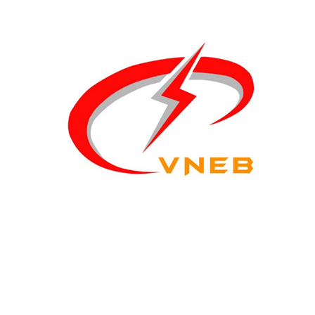
Giá bán lẻ điện cho
các nhóm khách
hàng sử dụng điện
11/03/2026
GIÁ BÁN LẺ ĐIỆN CHO CÁC NHÓM
KHÁCH HÀNG SỬ DỤNG ĐIỆN