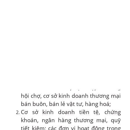
điện thì áp dụng giá bán điện theo
quy định tại điểm b khoản 3 Điều 3
Thông tư này.
Điều 11. Giá bán lẻ điện cho mục đích
kinh doanh khác
Giá bán lẻ điện cho mục đích kinh doanh
khác áp dụng đối với bên mua điện sử
dụng điện cho mục đích kinh doanh, dịch
vụ bao gồm:
Cơ sở kinh doanh, dịch vụ, siêu thị,
hội chợ, cơ sở kinh doanh thương mại
bán buôn, bán lẻ vật tư, hàng hoá;
Cơ sở kinh doanh tiền tệ, chứng
khoán, ngân hàng thương mại, quỹ
tiết kiệm; các đơn vị hoạt động trong